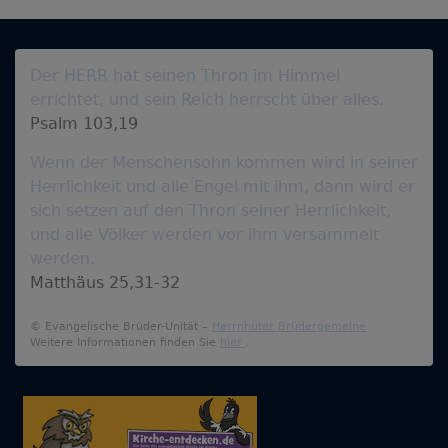
Der HERR hat seinen Thron im Himmel
errichtet, und sein Reich herrscht über alles.
Psalm 103,19
Wenn der Menschensohn kommen wird in seiner
Herrlichkeit und alle Engel mit ihm, dann wird er
sich setzen auf den Thron seiner Herrlichkeit,
und alle Völker werden vor ihm versammelt
werden.
Matthäus 25,31-32
© Evangelische Brüder-Unität –
Herrnhuter Brüdergemeine
Weitere Informationen finden Sie
hier
.