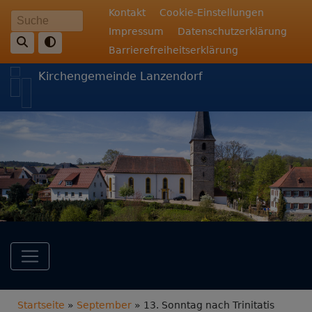
Direkt
Fußbereichsmenü
Kontakt
Cookie-Einstellungen
Suche
zum
Impressum
Datenschutzerklärung
Inhalt
Barrierefreiheitserklärung
Kirchengemeinde Lanzendorf
Hauptnavigation
Breadcrumb
Startseite
September
13. Sonntag nach Trinitatis