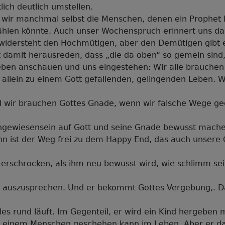
klich deutlich umstellen.
ind wir manchmal selbst die Menschen, denen ein Prophet 
ählen könnte. Auch unser Wochenspruch erinnert uns dar
 widersteht den Hochmütigen, aber den Demütigen gibt 
 damit herausreden, dass „die da oben“ so gemein sind,
eben anschauen und uns eingestehen: Wir alle brauchen
s allein zu einem Gott gefallenden, gelingenden Leben. 
nd wir brauchen Gottes Gnade, wenn wir falsche Wege ge
Angewiesensein auf Gott und seine Gnade bewusst mache
nn ist der Weg frei zu dem Happy End, das auch unsere 
st erschrocken, als ihm neu bewusst wird, wie schlimm sei
s auszusprechen. Und er bekommt Gottes Vergebung,. Da
les rund läuft. Im Gegenteil, er wird ein Kind hergeben 
 einem Menschen geschehen kann im Leben. Aber er da