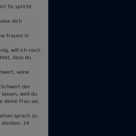
n! So spricht
habe dich
ne Frauen in
ig, will ich noch
tet, dass du
hwert, seine
 Schwert der
lassen, weil du
e deine Frau sei.
athan sprach zu
 sterben. 14