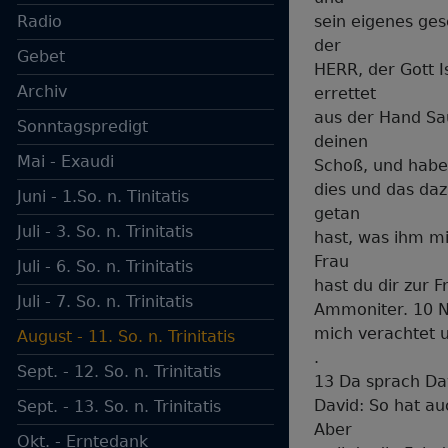
Radio
sein eigenes ges
der
Gebet
HERR, der Gott I
Archiv
errettet
aus der Hand Sau
Sonntagspredigt
deinen
Mai - Exaudi
Schoß, und habe 
dies und das da
Juni - 1.So. n. Tinitatis
getan
Juli - 3. So. n. Trinitatis
hast, was ihm mi
Frau
Juli - 6. So. n. Trinitatis
hast du dir zur
Juli - 7. So. n. Trinitatis
Ammoniter. 10 N
mich verachtet u
August - 11. So. n. Trinitatis
.
Sept. - 12. So. n. Trinitatis
13 Da sprach Da
David: So hat a
Sept. - 13. So. n. Trinitatis
Aber
Okt. - Erntedank