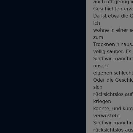
auch oft genug i
Geschichten erz
Da ist etwa die G
ich
wohne in einer 
zum
Trocknen hinaus.
völlig sauber. E
Sind wir manchm
unsere
eigenen schlech
Oder die Geschi
sich
rücksichtslos au
kriegen
konnte, und küm
verwüstete.
Sind wir manchma
rücksichtslos a