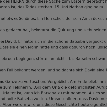
de des HERRN durch diese Sache zum Lästern gebracht h
boren ist, des Todes sterben. 15 Und Nathan ging heim.
!
mal etwas Schönes: Ein Herrscher, der sein Amt rücksich
ich gedacht hat, bekommt die Quittung und sieht seinen
ei David. Er hatte sich in die schöne Batseba verguckt un
. Dass sie einen Mann hatte und dass dadurch nach jüdi
Ehebruch begingen, störte ihn nicht – bis Batseba schwa
inen Fall bekannt werden, und so dachte sich David eine
s Ganze zu vertuschen. Vergeblich. Am Ende blieb ihm n
te zum Feldherrn: „Gib dem Uria die gefährlichsten Aufg
 Uria tot ist, kann ich Batseba zu mir nehmen. Als es so 
und holte Batseba zu sich. Umso schöner, dass David nu
. Aber warum wird uns diese Geschichte heute eigentlic