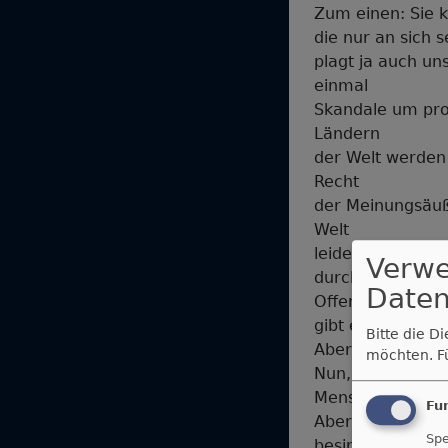
Zum einen: Sie k
die nur an sich 
plagt ja auch un
einmal
Skandale um prom
Ländern
der Welt werden
Recht
der Meinungsäuß
Welt
leidet darunter.
Verw
durchaus auch u
Daten
Offenbar
gibt es dieses W
Bitte die D
Aber was hilft d
möchten.
F
Nun, ich denke, 
Menschen beeinf
Fu
Aber heißt das, 
Spe
besinnen?