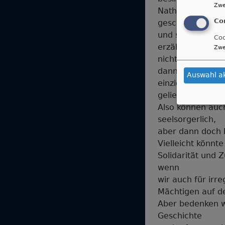
Zwe
Nathan, der Prop
Co
geschickt
und seelsorgerli
Coo
erzählt ihm eine
Zwe
nicht gleich in 
dann merkt er ta
Auswahl a
einziges,
geliebtes Scha
Also können auc
seelsorgerlich,
aber dann doch k
Vielleicht könnte
Solidarität und 
wenn
wir auch für irr
Mächtigen auf d
Aber bedenken wi
Geschichte