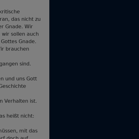
kritische
an, das nicht zu
er Gnade. Wir
 wir sollen auch
 Gottes Gnade.
Wir brauchen
gangen sind.
n und uns Gott
Geschichte
n Verhalten ist.
s heißt nicht:
müssen, mit das
rf doch auf