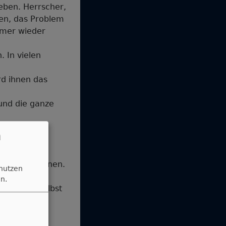
geben. Herrscher,
ken, das Problem
mmer wieder
 In vielen
d ihnen das
und die ganze
n, haben wir
n
 werden:
insicht gewinnen.
 nutzen
n.
, wo Gott selbst
hen.
oßen sich