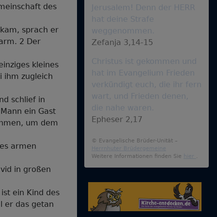
emeinschaft des
Jerusalem! Denn der HERR
hat deine Strafe
 kam, sprach er
weggenommen.
 arm. 2 Der
Zefanja 3,14-15
Christus ist gekommen und
einziges kleines
hat im Evangelium Frieden
i ihm zugleich
verkündigt euch, die ihr fern
wart, und Frieden denen,
d schlief in
die nahe waren.
n Mann ein Gast
Epheser 2,17
 nehmen, um dem
© Evangelische Brüder-Unität –
des armen
Herrnhuter Brüdergemeine
Weitere Informationen finden Sie
hier
.
vid in großen
st ein Kind des
l er das getan