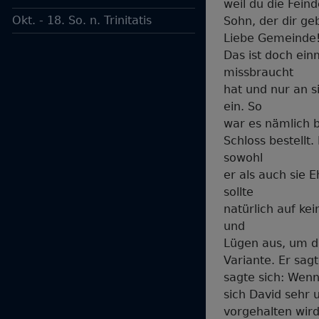
weil du die Fein
Okt. - 18. So. n. Trinitatis
Sohn, der dir ge
Liebe Gemeinde
Das ist doch ein
missbraucht
hat und nur an s
ein. So
war es nämlich b
Schloss bestellt
sowohl
er als auch sie 
sollte
natürlich auf ke
und
Lügen aus, um da
Variante. Er sag
sagte sich: Wenn
sich David sehr 
vorgehalten wird