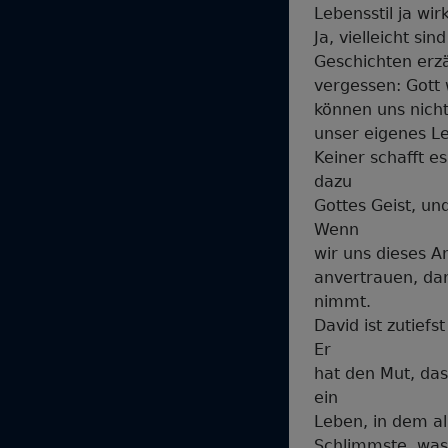
Lebensstil ja wir
Ja, vielleicht s
Geschichten erz
vergessen: Gott
können uns nicht
unser eigenes L
Keiner schafft e
dazu
Gottes Geist, u
Wenn
wir uns dieses 
anvertrauen, da
nimmt.
David ist zutief
Er
hat den Mut, da
ein
Leben, in dem al
Schlimmste, was