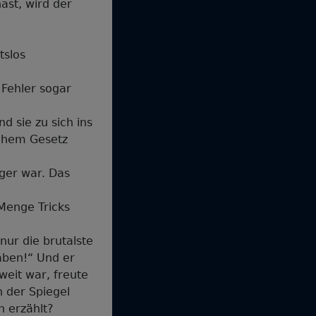
ast, wird der
tslos
 Fehler sogar
d sie zu sich ins
schem Gesetz
nger war. Das
 Menge Tricks
ur die brutalste
aben!“ Und er
weit war, freute
n der Spiegel
h erzählt?