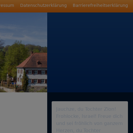
ressum
Datenschutzerklärung
Barrierefreiheitserklärung
Jauchze, du Tochter Zion!
Frohlocke, Israel! Freue dich
und sei fröhlich von ganzem
Herzen, du Tochter