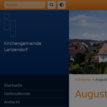
Direkt
Suche
zum
Inhalt
Kirchengemeinde
Lanzendorf
Breadc
Startseite
August -
Startseite
August 
Gottesdienste
Andacht