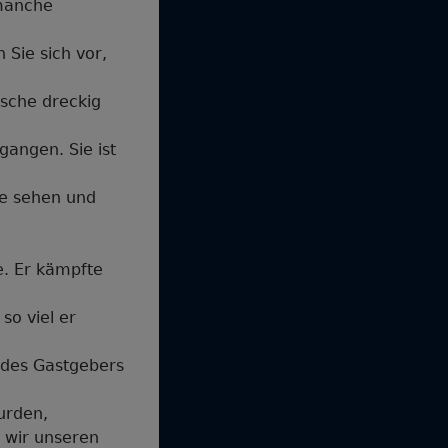
 manche
 Sie sich vor,
sche dreckig
gangen. Sie ist
te sehen und
e. Er kämpfte
so viel er
 des Gastgebers
urden,
 wir unseren