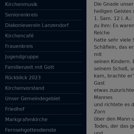
Die Gnade unsere
Kirchenmusik
heiligen Geistes
Seniorenkreis
1. Sam. 12 i. A.
Diakonieverein Lanzendorf
zu ihm: Es waren
Reiche
Kirchencafé
hatte sehr viele
Frauenkreis
Schäflein, das e
mit
Jugendgruppe
seinen Kindern. 
Familienzeit mit Gott
seinem Schoß, un
kam, brachte er
Rückblick 2023
Gast
Kirchenvorstand
etwas zuzuricht
Mannes
Unser Gemeindegebiet
und richtete es
Friedhof
Zorn
über den Mann u
Markgrafenkirche
Todes, der das g
Hauptnavigation
Fernsehgottesdienste
und