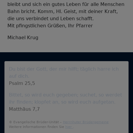
bleibt und sich ein gutes Leben für alle Menschen
Bahn bricht. Komm, Hl. Geist, mit deiner Kraft,
die uns verbindet und Leben schafft.
Mit pfingstlichen Grüßen, Ihr Pfarrer
Michael Krug
Du bist der Gott, der mir hilft; täglich harre ich
auf dich.
Psalm 25,5
Bittet, so wird euch gegeben; suchet, so werdet
ihr finden; klopfet an, so wird euch aufgetan.
Matthäus 7,7
© Evangelische Brüder-Unität –
Herrnhuter Brüdergemeine
Weitere Informationen finden Sie
hier
.