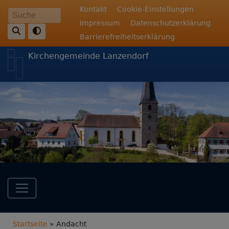
Direkt
Fußbereichsmenü
Kontakt
Cookie-Einstellungen
Suche
zum
Impressum
Datenschutzerklärung
Inhalt
Barrierefreiheitserklärung
Kirchengemeinde Lanzendorf
Hauptnavigation
Breadcrumb
Startseite
Andacht