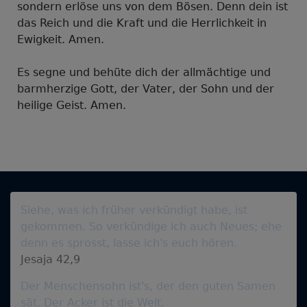
sondern erlöse uns von dem Bösen. Denn dein ist
das Reich und die Kraft und die Herrlichkeit in
Ewigkeit. Amen.
Es segne und behüte dich der allmächtige und
barmherzige Gott, der Vater, der Sohn und der
heilige Geist. Amen.
Siehe, was ich früher verkündigt habe, ist
gekommen. So verkündige ich auch Neues; ehe
denn es sprosst, lasse ich's euch hören.
Jesaja 42,9
Der Menschensohn ist's, der den guten Samen
sät. Der Acker ist die Welt.