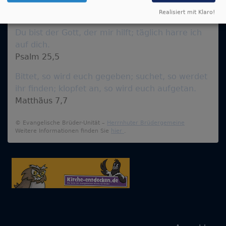
Realisiert mit Klaro!
Du bist der Gott, der mir hilft; täglich harre ich
auf dich.
Psalm 25,5
Bittet, so wird euch gegeben; suchet, so werdet
ihr finden; klopfet an, so wird euch aufgetan.
Matthäus 7,7
© Evangelische Brüder-Unität –
Herrnhuter Brüdergemeine
Weitere Informationen finden Sie
hier
.