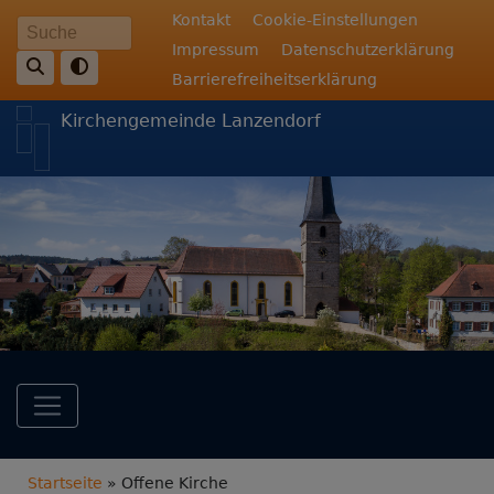
Direkt
Fußbereichsmenü
Kontakt
Cookie-Einstellungen
Suche
zum
Impressum
Datenschutzerklärung
Inhalt
Barrierefreiheitserklärung
Kirchengemeinde Lanzendorf
Hauptnavigation
Breadcrumb
Startseite
Offene Kirche