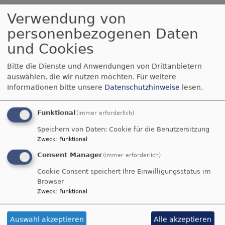
Verwendung von
Offene Kirche
personenbezogenen Daten
und Cookies
Vom 25. März bis 31. Oktober ist unsere
Bitte die Dienste und Anwendungen von Drittanbietern
Kirchen wieder täglich geöffnet.
auswählen, die wir nutzen möchten.
Für weitere
Informationen bitte unsere
Datenschutzhinweise
lesen.
Eine offene Kirche bedeutet Gastfreundschaft,
Ruhe,
Funktional
(immer erforderlich)
Zeit fürein Gebet, die Möglichkeit, die Kirche zu
entdecken und – mit etwas Glück – sie einmal
Speichern von Daten: Cookie für die Benutzersitzung
ganz für sich zu haben.
Zweck
:
Funktional
Consent Manager
(immer erforderlich)
Wir laden Sie herzlich ein zum Vorbeischauen und
Besinnen.
Cookie Consent speichert Ihre Einwilligungsstatus im
Browser
Öffnungszeiten St.-Gallus Kirche:
Zweck
:
Funktional
Täglich von 10 – 17 Uhr
Auswahl akzeptieren
Alle akzeptieren